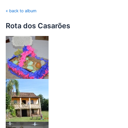
k
a
m
« back to album
Rota dos Casarões