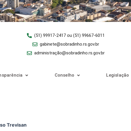
(51) 99917-2417 ou (51) 99667-6011
gabinete@sobradinho.rs.gov.br
administração@sobradinho.rs.gov.br
nsparência
Conselho
Legislação
nso Trevisan