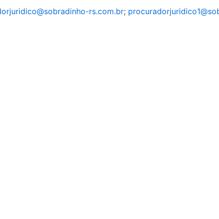
orjuridico@sobradinho-rs.com.br
;
procuradorjuridico1@so