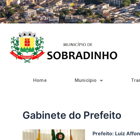
Ir
para
o
conteúdo
Home
Município
Tra
Gabinete do Prefeito
Prefeito: Luiz Affo