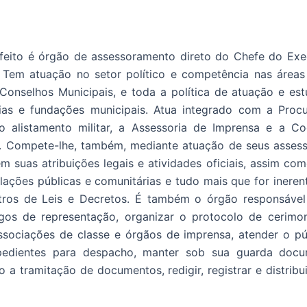
eito é órgão de assessoramento direto do Chefe do Exe
. Tem atuação no setor político e competência nas áreas
 Conselhos Municipais, e toda a política de atuação e es
ias e fundações municipais. Atua integrado com a Procu
ao alistamento militar, a Assessoria de Imprensa e a 
. Compete-lhe, também, mediante atuação de seus assessore
m suas atribuições legais e atividades oficiais, assim como
elações públicas e comunitárias e tudo mais que for inerent
stros de Leis e Decretos. É também o órgão responsável 
os de representação, organizar o protocolo de cerimonia
ssociações de classe e órgãos de imprensa, atender o púb
pedientes para despacho, manter sob sua guarda docu
o a tramitação de documentos, redigir, registrar e distrib