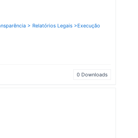
ansparência >
Relatórios Legais >
Execução
0
Downloads