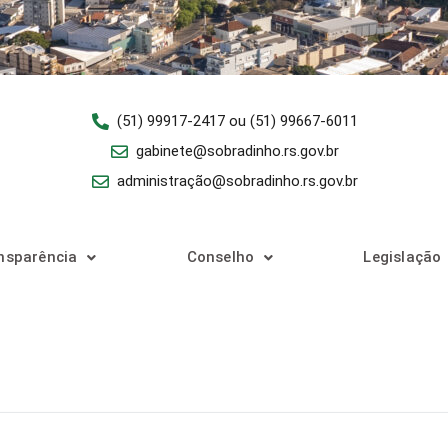
(51) 99917-2417 ou (51) 99667-6011
gabinete@sobradinho.rs.gov.br
administração@sobradinho.rs.gov.br
nsparência
Conselho
Legislação