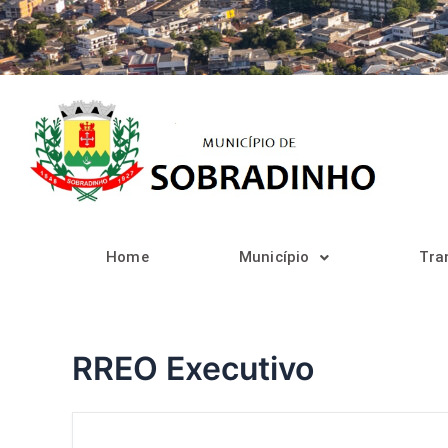
Ir
para
o
conteúdo
Home
Município
Tra
RREO Executivo