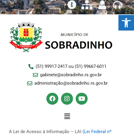
Ir
para
Ba
o
conteúdo
(51) 99917-2417 ou (51) 99667-6011
gabinete@sobradinho.rs.gov.br
administração@sobradinho.rs.gov.br
F
I
Y
a
n
o
c
s
u
e
Menu
t
t
b
a
u
o
g
b
o
r
e
A Lei de Acesso à Informação – LAI (
Lei Federal nº