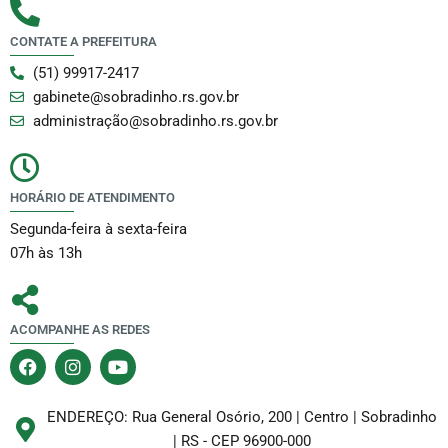
CONTATE A PREFEITURA
(51) 99917-2417
gabinete@sobradinho.rs.gov.br
administração@sobradinho.rs.gov.br
HORÁRIO DE ATENDIMENTO
Segunda-feira à sexta-feira
07h às 13h
ACOMPANHE AS REDES
F
I
Y
a
n
o
c
s
u
e
t
t
ENDEREÇO: Rua General Osório, 200 | Centro | Sobradinho
b
a
u
| RS - CEP 96900-000
o
g
b