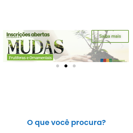
k
a
m
Saiba mais
O que você procura?