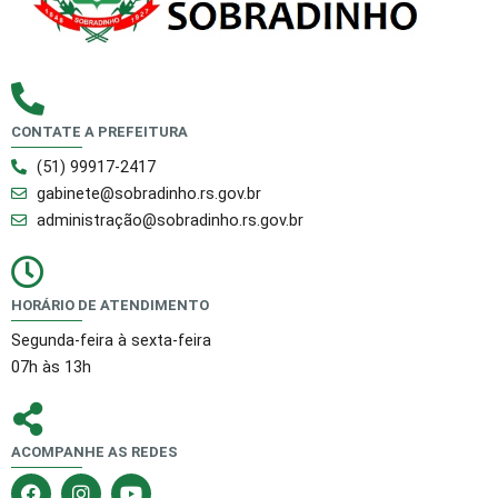
CONTATE A PREFEITURA
(51) 99917-2417
gabinete@sobradinho.rs.gov.br
administração@sobradinho.rs.gov.br
HORÁRIO DE ATENDIMENTO
Segunda-feira à sexta-feira
07h às 13h
ACOMPANHE AS REDES
F
I
Y