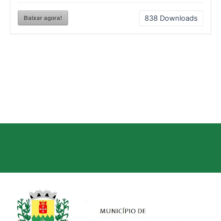
Baixar agora!
838
Downloads