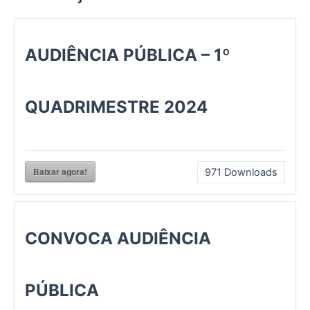
k
a
m
AUDIÊNCIA PÚBLICA – 1º
QUADRIMESTRE 2024
Baixar agora!
971
Downloads
CONVOCA AUDIÊNCIA
PÚBLICA