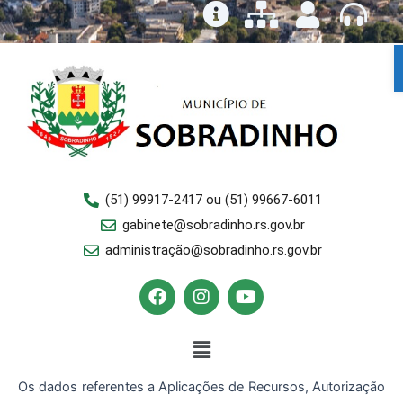
Ir
para
o
conteúdo
(51) 99917-2417 ou (51) 99667-6011
gabinete@sobradinho.rs.gov.br
administração@sobradinho.rs.gov.br
F
I
Y
a
n
o
c
s
u
e
Menu
t
t
b
a
u
o
g
b
Os dados referentes a Aplicações de Recursos, Autorização
o
r
e