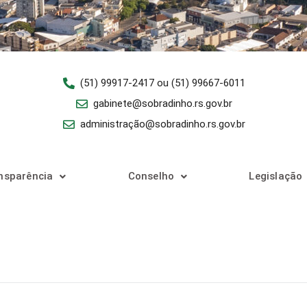
(51) 99917-2417 ou (51) 99667-6011
gabinete@sobradinho.rs.gov.br
administração@sobradinho.rs.gov.br
nsparência
Conselho
Legislação