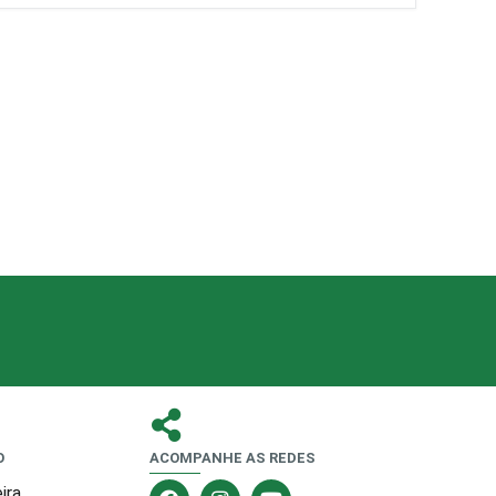
O
ACOMPANHE AS REDES
F
I
Y
ira