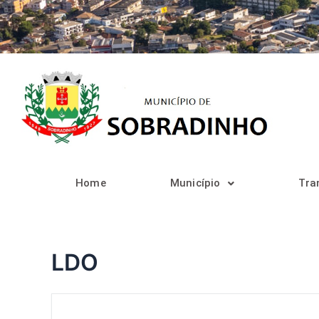
Ir
para
o
conteúdo
Home
Município
Tra
LDO