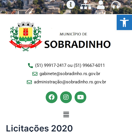
Ir
para
Ba
o
conteúdo
(51) 99917-2417 ou (51) 99667-6011
gabinete@sobradinho.rs.gov.br
administração@sobradinho.rs.gov.br
F
I
Y
a
n
o
c
s
u
e
Menu
t
t
b
a
u
o
g
b
Licitações 2020
o
r
e