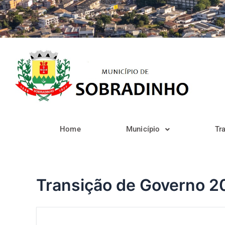
Ir
para
o
conteúdo
Home
Município
Tr
Transição de Governo 