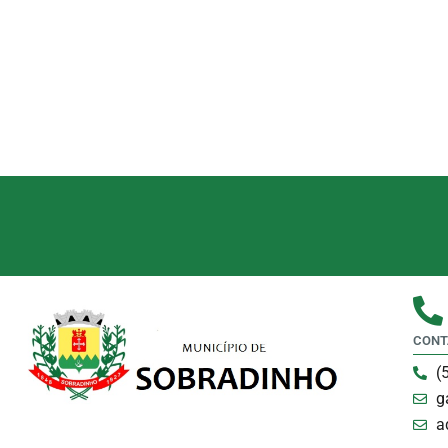
CONT
(
g
a