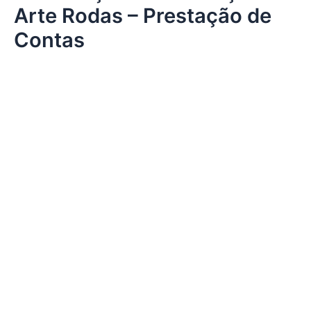
k
a
Arte Rodas – Prestação de
m
Contas