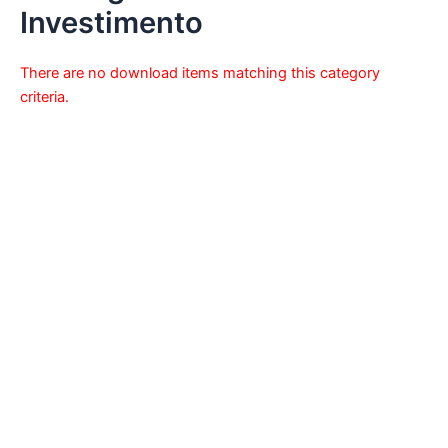
k
a
Investimento
m
There are no download items matching this category
criteria.