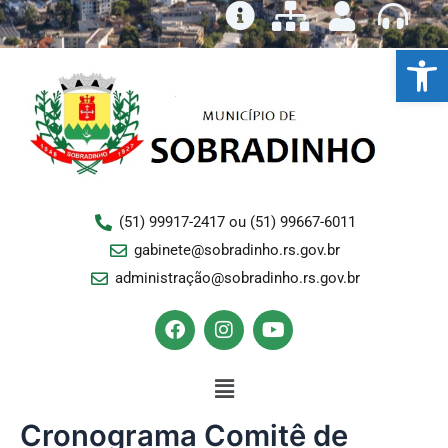
Ir
para
Ba
o
conteúdo
(51) 99917-2417 ou (51) 99667-6011
gabinete@sobradinho.rs.gov.br
administração@sobradinho.rs.gov.br
F
I
Y
a
n
o
c
s
u
e
Menu
t
t
b
a
u
o
g
b
Cronograma Comitê de
o
r
e