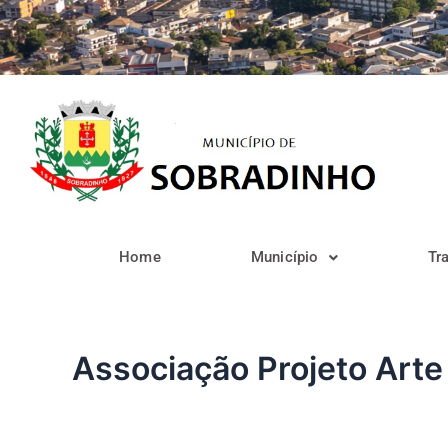
Ir
para
o
conteúdo
Home
Município
Tr
Associação Projeto Art