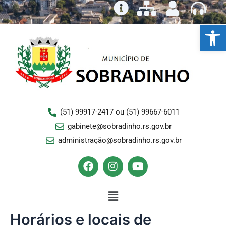
Ir
para
Ba
o
conteúdo
(51) 99917-2417 ou (51) 99667-6011
gabinete@sobradinho.rs.gov.br
administração@sobradinho.rs.gov.br
F
I
Y
a
n
o
c
s
u
e
Menu
t
t
b
a
u
o
g
b
Horários e locais de
o
r
e