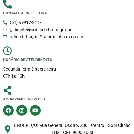
CONTATE A PREFEITURA
(51) 99917-2417
gabinete@sobradinho.rs.gov.br
administração@sobradinho.rs.gov.br
HORÁRIO DE ATENDIMENTO
Segunda-feira à sexta-feira
07h às 13h
ACOMPANHE AS REDES
F
I
Y
a
n
o
c
s
u
e
t
t
ENDEREÇO: Rua General Osório, 200 | Centro | Sobradinho
b
a
u
| RS - CEP 96900-000