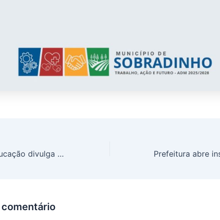
Secretaria de Educação divulga programação e croqui do Desfile Cívico de 7 de Setembro
 comentário