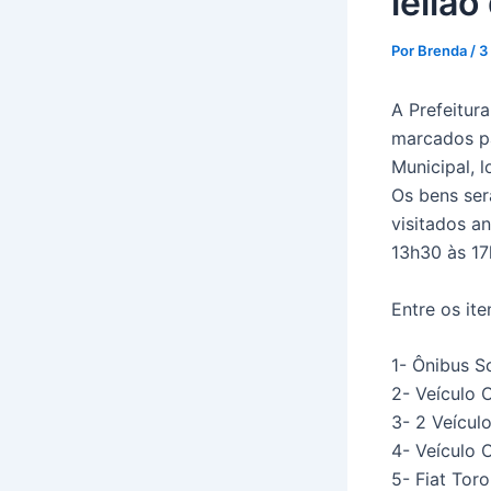
leilã
Por
Brenda
/
3
A Prefeitur
marcados pa
Municipal, l
Os bens ser
visitados a
13h30 às 17
Entre os ite
1- Ônibus S
2- Veículo 
3- 2 Veícul
4- Veículo 
5- Fiat Toro