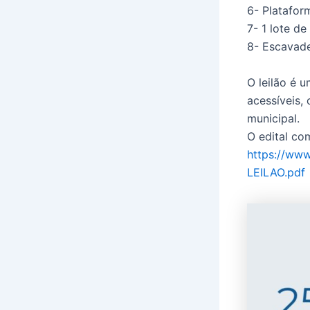
6- Platafor
7- 1 lote d
8- Escavade
O leilão é 
acessíveis,
municipal.
O edital com
https://www
LEILAO.pdf