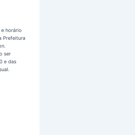
 e horário
 Prefeitura
on.
o ser
0 e das
sual.