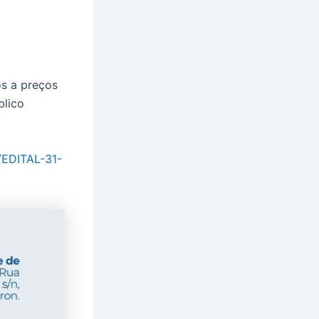
os a preços
blico
/EDITAL-31-