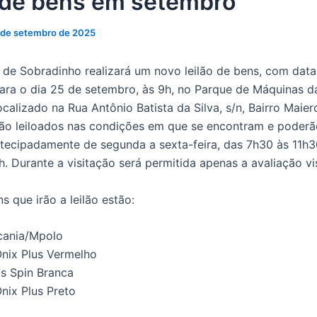
o de bens em setembro
 de setembro de 2025
a de Sobradinho realizará um novo leilão de bens, com data
ra o dia 25 de setembro, às 9h, no Parque de Máquinas da
ocalizado na Rua Antônio Batista da Silva, s/n, Bairro Maier
ão leiloados nas condições em que se encontram e poderã
ntecipadamente de segunda a sexta-feira, das 7h30 às 11h3
h. Durante a visitação será permitida apenas a avaliação vi
ns que irão a leilão estão:
cania/Mpolo
Onix Plus Vermelho
os Spin Branca
Onix Plus Preto